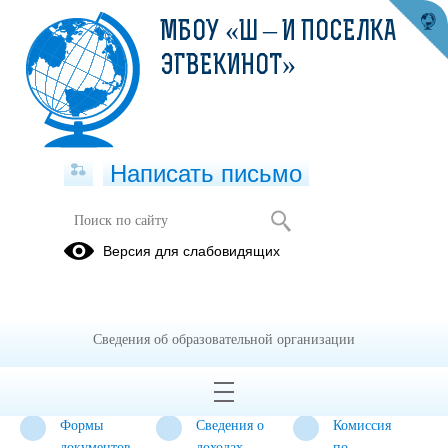
МБОУ «Ш – И ПОСЕЛКА
ЭГВЕКИНОТ»
Написать письмо
Противодействие коррупции
Версия для слабовидящих
Нормативные
Антикоррупционная
Методические
правовые и
экспертиза
материалы
иные акты в
Сведения об образовательной организации
сфере
противодействия
коррупции
Формы
Сведения о
Комиссия
документов,
доходах,
по