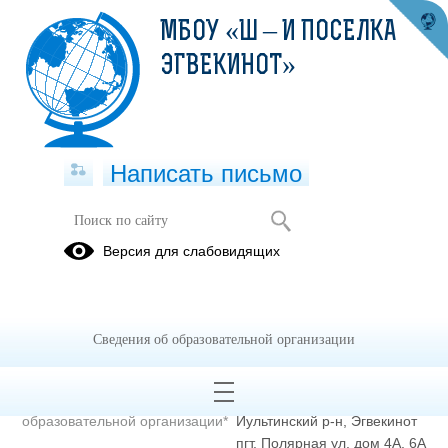
МБОУ «Ш – И ПОСЕЛКА
ЭГВЕКИНОТ»
Написать письмо
Полное наименование
Муниципальное бюджетное
Версия для слабовидящих
образовательной организации*
общеобразовательное
учреждение «Школа –
интернат поселка Эгвекинот»
Сведения об образовательной организации
Сокращенное наименование
МБОУ «Ш – И поселка
образовательной организации*
Эгвекинот»
Адрес местонахождения
689201, Чукотский АО,
образовательной организации*
Иультинский р-н, Эгвекинот
пгт, Полярная ул, дом 4А, 6А